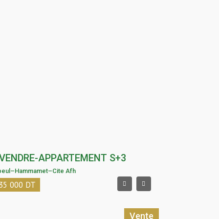
 VENDRE-APPARTEMENT S+3
beul
–
Hammamet
–
Cite Afh
35 000
DT
Vente