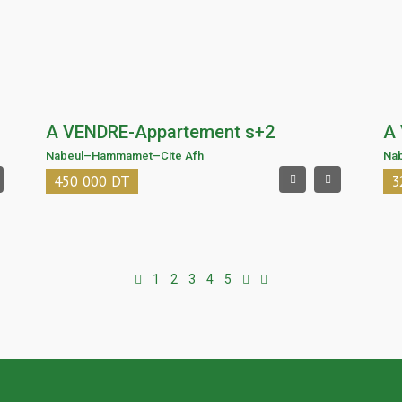
A VENDRE-Appartement s+2
A
Nabeul
–
Hammamet
–
Cite Afh
Na
450 000
DT
3
1
2
3
4
5