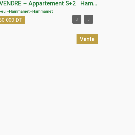
À VENDRE – Appartement S+2 | Hammamet Nord
beul
–
Hammamet
–
Hammamet
80 000
DT
Vente