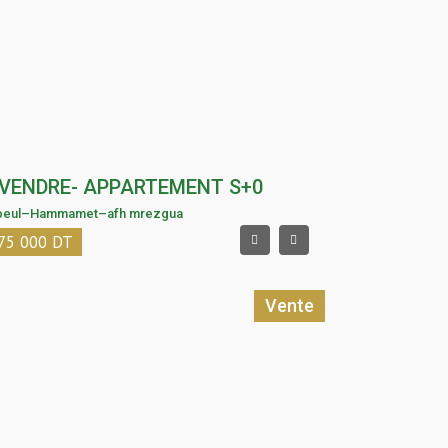
 VENDRE- APPARTEMENT S+0
beul
–
Hammamet
–
afh mrezgua
75 000
DT
Vente