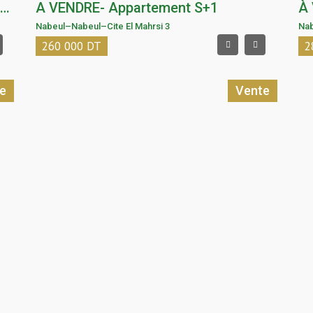
A VENDRE-Des appartements neufs sur plan
A VENDRE- Appartement S+1
Nabeul
–
Nabeul
–
Cite El Mahrsi 3
Na
260 000
DT
2
e
Vente