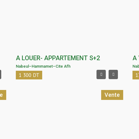
A LOUER- APPARTEMENT S+2
A
Nabeul
–
Hammamet
–
Cite Afh
Na
1 300
DT
1
e
Vente