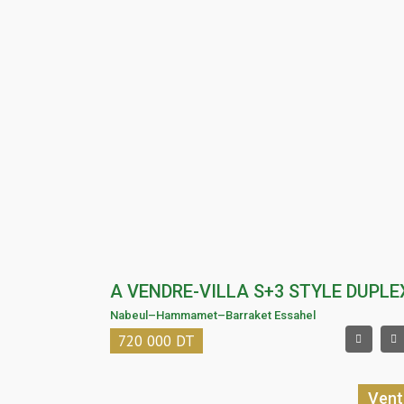
A VENDRE-VILLA S+3 STYLE DUPLE
Nabeul
–
Hammamet
–
Barraket Essahel
720 000
DT
Vent