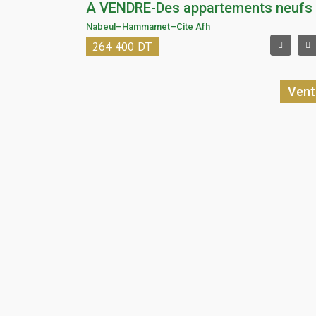
Nabeul
–
Hammamet
–
Cite Afh
264 400
DT
Vent