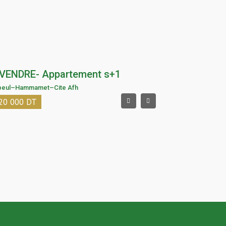
 VENDRE- Appartement s+1
beul
–
Hammamet
–
Cite Afh
20 000
DT