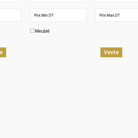
Meublé
e
Vente