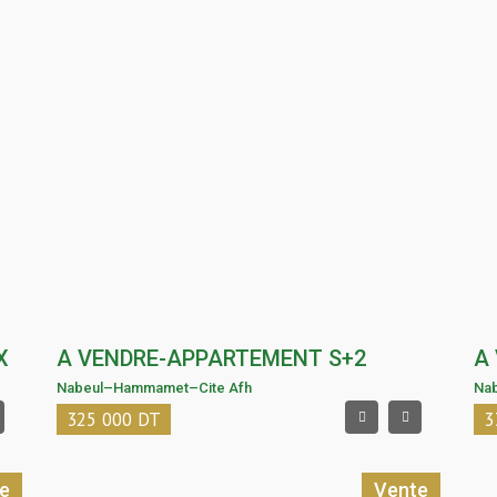
X
A VENDRE-APPARTEMENT S+2
A
Nabeul
–
Hammamet
–
Cite Afh
Na
325 000
DT
3
e
Vente