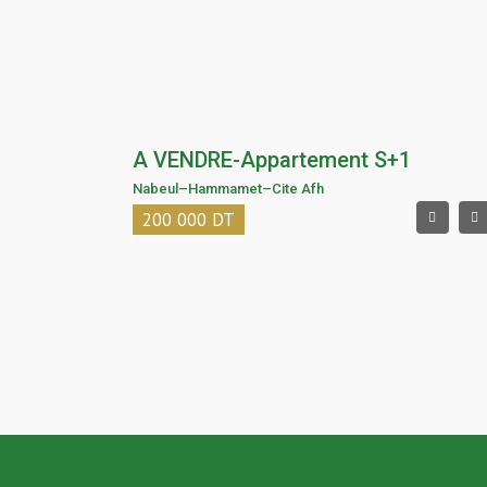
A VENDRE-Appartement S+1
Nabeul
–
Hammamet
–
Cite Afh
200 000
DT