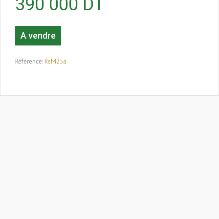
390 000
DT
A vendre
Référence:
Ref425a