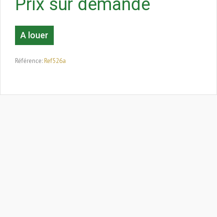
Prix sur demande
A louer
Référence:
Ref526a